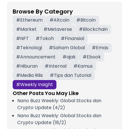
Browse By Category
#
Ethereum
#
Altcoin
#
Bitcoin
#
Market
#
Metaverse
#
Blockchain
#
NFT
#
Tokoh
#
Finansial
#
Teknologi
#
Saham Global
#
Emas
#
Announcement
#
ajak
#
Ebook
#
Hiburan
#
Internal
#
Kamus
#
Media Rilis
#
Tips dan Tutorial
#
Weekly Insight
Other Posts You May Like
Nano Buzz Weekly: Global Stocks dan
Crypto Update (4/2)
Nano Buzz Weekly: Global Stocks dan
Crypto Update (18/2)