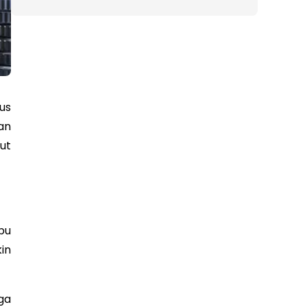
us
an
ut
pu
in
ga