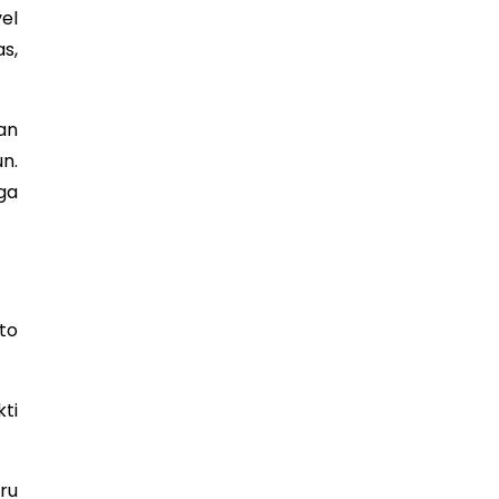
el
s,
an
n.
ga
to
ti
ru