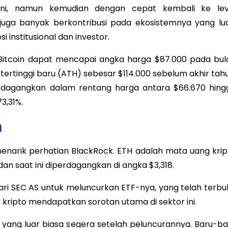
ni, namun kemudian dengan cepat kembali ke lev
juga banyak berkontribusi pada ekosistemnya yang lua
institusional dan investor.
Bitcoin dapat mencapai angka harga $87.000 pada bul
ertinggi baru (ATH) sebesar $114.000 sebelum akhir tahu
rdagangkan dalam rentang harga antara $66.670 hing
3,31%.
m
enarik perhatian BlackRock. ETH adalah mata uang krip
an saat ini diperdagangkan di angka $3,318.
ari SEC AS untuk meluncurkan ETF-nya, yang telah terbuk
kripto mendapatkan sorotan utama di sektor ini.
yang luar biasa segera setelah peluncurannya. Baru-ba