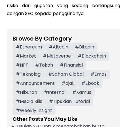
risiko dari gugatan yang sedang berlangsung
dengan SEC kepada penggunanya.
Browse By Category
#
Ethereum
#
Altcoin
#
Bitcoin
#
Market
#
Metaverse
#
Blockchain
#
NFT
#
Tokoh
#
Finansial
#
Teknologi
#
Saham Global
#
Emas
#
Announcement
#
ajak
#
Ebook
#
Hiburan
#
Internal
#
Kamus
#
Media Rilis
#
Tips dan Tutorial
#
Weekly Insight
Other Posts You May Like
Usulan SEC untuk menambahkan bursa