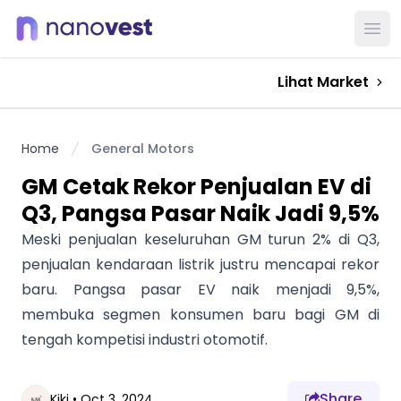
Ope
Lihat Market
Home
General Motors
GM Cetak Rekor Penjualan EV di
Q3, Pangsa Pasar Naik Jadi 9,5%
Meski penjualan keseluruhan GM turun 2% di Q3,
penjualan kendaraan listrik justru mencapai rekor
baru. Pangsa pasar EV naik menjadi 9,5%,
membuka segmen konsumen baru bagi GM di
tengah kompetisi industri otomotif.
Share
Kiki
•
Oct 3, 2024