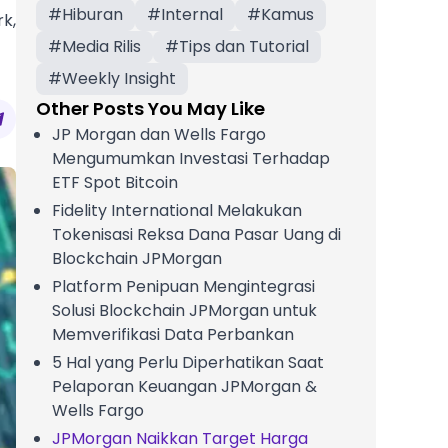
#
Hiburan
#
Internal
#
Kamus
k,
#
Media Rilis
#
Tips dan Tutorial
#
Weekly Insight
Other Posts You May Like
JP Morgan dan Wells Fargo
Mengumumkan Investasi Terhadap
ETF Spot Bitcoin
Fidelity International Melakukan
Tokenisasi Reksa Dana Pasar Uang di
Blockchain JPMorgan
Platform Penipuan Mengintegrasi
Solusi Blockchain JPMorgan untuk
Memverifikasi Data Perbankan
5 Hal yang Perlu Diperhatikan Saat
Pelaporan Keuangan JPMorgan &
Wells Fargo
JPMorgan Naikkan Target Harga