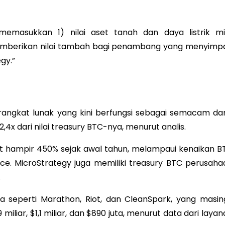
masukkan 1) nilai aset tanah dan daya listrik mil
memberikan nilai tambah bagi penambang yang menyimp
gy.”
angkat lunak yang kini berfungsi sebagai semacam da
,4x dari nilai treasury BTC-nya, menurut analis.
t hampir 450% sejak awal tahun, melampaui kenaikan B
ce. MicroStrategy juga memiliki treasury BTC perusaha
.
ama seperti Marathon, Riot, dan CleanSpark, yang masin
 miliar, $1,1 miliar, dan $890 juta, menurut data dari laya