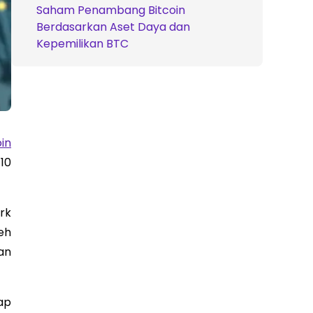
Saham Penambang Bitcoin
Berdasarkan Aset Daya dan
Kepemilikan BTC
oin
10
rk
eh
an
ap