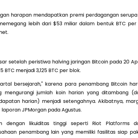
engan harapan mendapatkan premi perdagangan serupa 
t memegang lebih dari $53 miliar dalam bentuk BTC per 
net.
setelah peristiwa halving jaringan Bitcoin pada 20 Apri
 BTC menjadi 3,125 BTC per blok.
uartal bersejarah," karena para penambang Bitcoin har
g mengurangi jumlah koin harian yang ditambang (d
ndapatan harian) menjadi setengahnya. Akibatnya, marg
t laporan JPMorgan pada Agustus.
dengan likuiditas tinggi seperti Riot Platforms d
ahaan penambang lain yang memiliki fasilitas siap pak