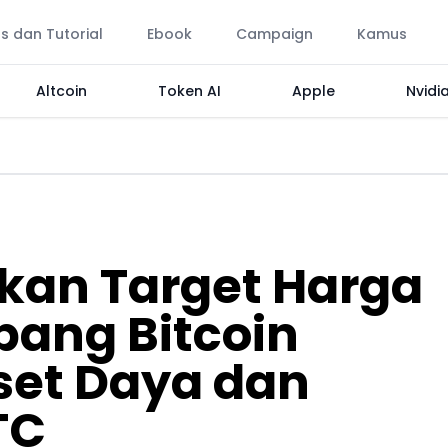
ps dan Tutorial
Ebook
Campaign
Kamus
Altcoin
Token AI
Apple
Nvidi
kan Target Harga
ang Bitcoin
set Daya dan
TC