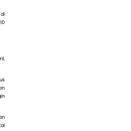
di
10
l,
us
an
in
an
ai