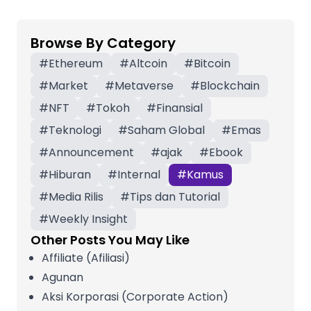
Browse By Category
#
Ethereum
#
Altcoin
#
Bitcoin
#
Market
#
Metaverse
#
Blockchain
#
NFT
#
Tokoh
#
Finansial
#
Teknologi
#
Saham Global
#
Emas
#
Announcement
#
ajak
#
Ebook
#
Hiburan
#
Internal
#
Kamus
#
Media Rilis
#
Tips dan Tutorial
#
Weekly Insight
Other Posts You May Like
Affiliate (Afiliasi)
Agunan
Aksi Korporasi (Corporate Action)