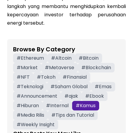
langkah yang membantu menghidupkan kembali
kepercayaan investor terhadap perusahaan
energi tersebut.
Browse By Category
#
Ethereum
#
Altcoin
#
Bitcoin
#
Market
#
Metaverse
#
Blockchain
#
NFT
#
Tokoh
#
Finansial
#
Teknologi
#
Saham Global
#
Emas
#
Announcement
#
ajak
#
Ebook
#
Hiburan
#
Internal
#
Kamus
#
Media Rilis
#
Tips dan Tutorial
#
Weekly Insight