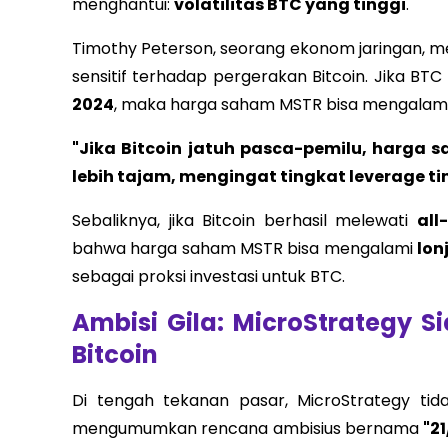
menghantui:
volatilitas BTC yang tinggi
.
Timothy Peterson, seorang ekonom jaringan,
sensitif terhadap pergerakan Bitcoin. Jika BT
2024
, maka harga saham MSTR bisa mengalam
"Jika Bitcoin jatuh pasca-pemilu, harga s
lebih tajam, mengingat tingkat leverage t
Sebaliknya, jika Bitcoin berhasil melewati
all
bahwa harga saham MSTR bisa mengalami
lon
sebagai proksi investasi untuk BTC.
Ambisi Gila: MicroStrategy S
Bitcoin
Di tengah tekanan pasar, MicroStrategy ti
mengumumkan rencana ambisius bernama
"21