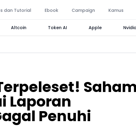
ps dan Tutorial
Ebook
Campaign
Kamus
Altcoin
Token AI
Apple
Nvidi
Terpeleset! Saha
ai Laporan
agal Penuhi