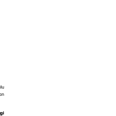
lu
an
gi