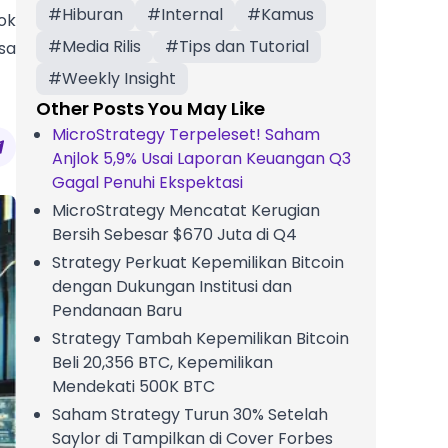
#
Hiburan
#
Internal
#
Kamus
ok
#
Media Rilis
#
Tips dan Tutorial
sa
#
Weekly Insight
Other Posts You May Like
MicroStrategy Terpeleset! Saham
Anjlok 5,9% Usai Laporan Keuangan Q3
Gagal Penuhi Ekspektasi
MicroStrategy Mencatat Kerugian
Bersih Sebesar $670 Juta di Q4
Strategy Perkuat Kepemilikan Bitcoin
dengan Dukungan Institusi dan
Pendanaan Baru
Strategy Tambah Kepemilikan Bitcoin
Beli 20,356 BTC, Kepemilikan
Mendekati 500K BTC
Saham Strategy Turun 30% Setelah
Saylor di Tampilkan di Cover Forbes