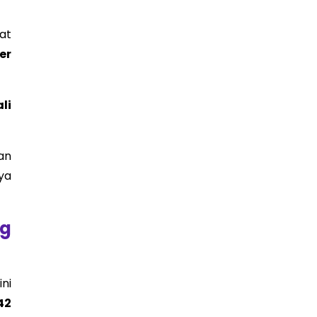
at
er
li
an
ya
ng
ni
42