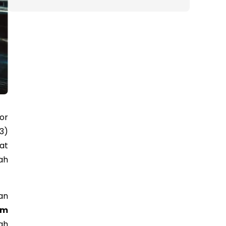
or
3)
at
ah
an
am
ah