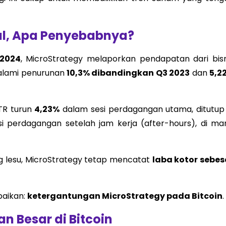
ul, Apa Penyebabnya?
 2024
, MicroStrategy melaporkan pendapatan dari bisn
alami penurunan
10,3% dibandingkan Q3 2023
dan
5,2
TR turun
4,23%
dalam sesi perdagangan utama, ditutup 
esi perdagangan setelah jam kerja (after-hours), di ma
ng lesu, MicroStrategy tetap mencatat
laba kotor sebes
baikan:
ketergantungan MicroStrategy pada Bitcoin
.
n Besar di Bitcoin