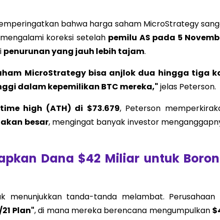
 memperingatkan bahwa harga saham MicroStrategy sang
C mengalami koreksi setelah
pemilu AS pada 5 Novemb
i
penurunan yang jauh lebih tajam
.
aham MicroStrategy bisa anjlok dua hingga tiga ka
inggi dalam kepemilikan BTC mereka,"
jelas Peterson.
-time high (ATH) di $73.679
, Peterson memperkirak
jakan besar
, mengingat banyak investor menganggapn
iapkan Dana $42 Miliar untuk Boro
dak menunjukkan tanda-tanda melambat. Perusahaan i
/21 Plan"
, di mana mereka berencana mengumpulkan
$