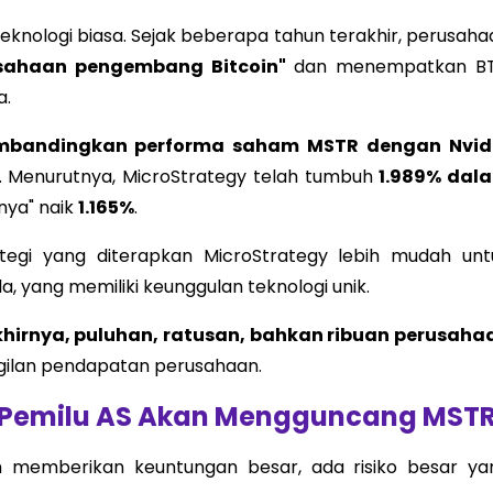
eknologi biasa. Sejak beberapa tahun terakhir, perusaha
sahaan pengembang Bitcoin"
dan menempatkan B
a.
bandingkan performa saham MSTR dengan Nvid
. Menurutnya, MicroStrategy telah tumbuh
1.989% dal
nya" naik
1.165%
.
tegi yang diterapkan MicroStrategy lebih mudah unt
a, yang memiliki keunggulan teknologi unik.
khirnya, puluhan, ratusan, bahkan ribuan perusaha
gilan pendapatan perusahaan.
h Pemilu AS Akan Mengguncang MST
lah memberikan keuntungan besar, ada risiko besar ya