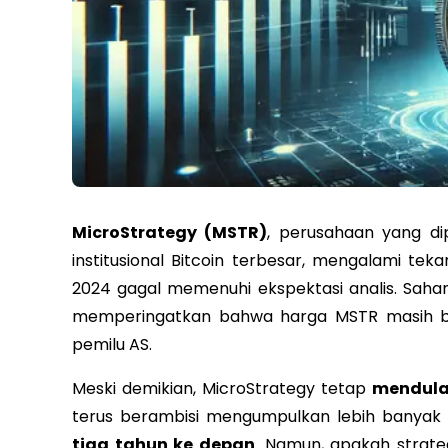
MicroStrategy (MSTR)
, perusahaan yang dip
institusional Bitcoin terbesar, mengalami te
2024 gagal memenuhi ekspektasi analis. Saha
memperingatkan bahwa harga MSTR masih bisa
pemilu AS.
Meski demikian, MicroStrategy tetap
mendula
terus berambisi mengumpulkan lebih banyak 
tiga tahun ke depan
. Namun, apakah strate