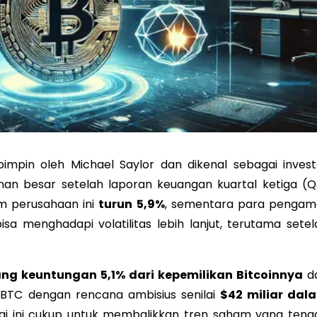
impin oleh Michael Saylor dan dikenal sebagai invest
kanan besar setelah laporan keuangan kuartal ketiga (Q
m perusahaan ini
turun 5,9%
, sementara para pengam
 menghadapi volatilitas lebih lanjut, terutama setel
ng keuntungan 5,1% dari kepemilikan Bitcoinnya
d
BTC dengan rencana ambisius senilai
$42 miliar dal
gi ini cukup untuk membalikkan tren saham yang teng