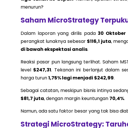
menurun?
Saham MicroStrategy Terpuk
Dalam laporan yang dirilis pada
30 Oktober
perangkat lunaknya sebesar
$116,1 juta
, meng
di bawah ekspektasi analis
.
Reaksi pasar pun langsung terlihat. Saham MS
level
$247,31
. Tekanan ini berlanjut dalam s
harga turun
1,75% lagi menjadi $242,99
.
Sebagai catatan, meskipun bisnis intinya seda
$81,7 juta
, dengan margin keuntungan
70,4%
.
Namun, ada satu faktor besar yang tak bisa dia
Strategi MicroStrategy: Taruha