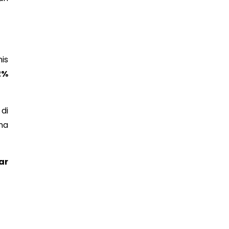
is
2%
di
na
ar