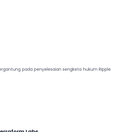
an tergantung pada penyelesaian sengketa hukum Ripple
Terraform Labs