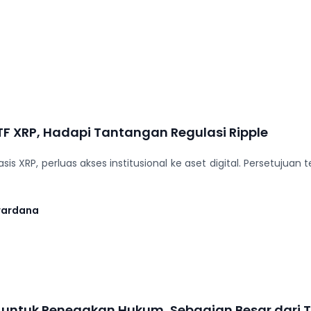
F XRP, Hadapi Tantangan Regulasi Ripple
is XRP, perluas akses institusional ke aset digital. Persetuju
wardana
M untuk Penegakan Hukum, Sebagian Besar dari 