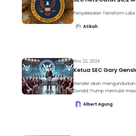
Penyelesaian Terraform Labs s
Atikah
Nov 22, 2024
Ketua SEC Gary Gensl
Gensler akan mengundurkan d
Donald Trump memulai masa
Albert Agung