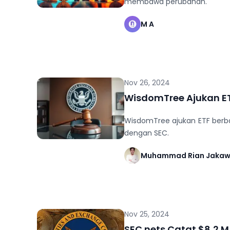
membawa perubahan.
M A
Nov 26, 2024
WisdomTree Ajukan ET
WisdomTree ajukan ETF berbas
dengan SEC.
Muhammad Rian Jaka
Nov 25, 2024
SEC nets Catat $8,2 