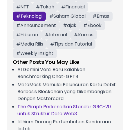
#
NFT
#
Tokoh
#
Finansial
#
Teknologi
#
Saham Global
#
Emas
#
Announcement
#
ajak
#
Ebook
#
Hiburan
#
Internal
#
Kamus
#
Media Rilis
#
Tips dan Tutorial
#
Weekly Insight
Other Posts You May Like
AI Gemini Versi Baru Kalahkan
Benchmarking Chat-GPT4
MetaMask Memulai Peluncuran Kartu Debit
Berbasis Blockchain yang Dikembangkan
Dengan Mastercard
The Graph Perkenalkan Standar GRC-20
untuk Struktur Data Web3
Lithium Dorong Pertumbuhan Kendaraan
Listrik