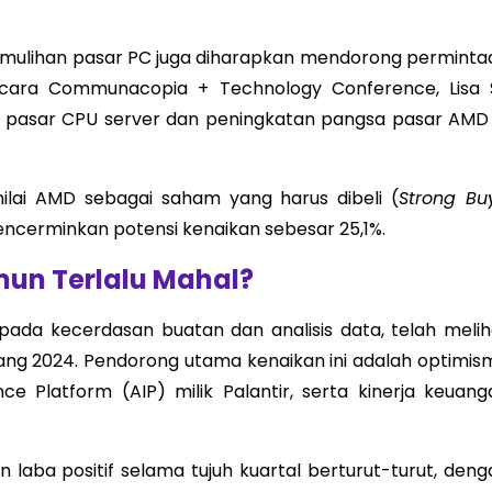
Pemulihan pasar PC juga diharapkan mendorong perminta
 acara Communacopia + Technology Conference, Lisa 
 pasar CPU server dan peningkatan pangsa pasar AMD 
nilai AMD sebagai saham yang harus dibeli (
Strong Bu
encerminkan potensi kenaikan sebesar 25,1%.
mun Terlalu Mahal?
 pada kecerdasan buatan dan analisis data, telah melih
jang 2024. Pendorong utama kenaikan ini adalah optimis
ence Platform (AIP) milik Palantir, serta kinerja keuang
 laba positif selama tujuh kuartal berturut-turut, deng