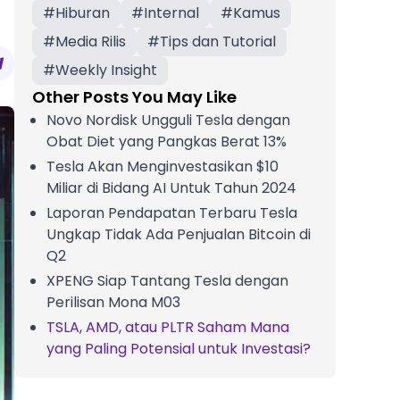
#
Hiburan
#
Internal
#
Kamus
#
Media Rilis
#
Tips dan Tutorial
#
Weekly Insight
Other Posts You May Like
Novo Nordisk Ungguli Tesla dengan
Obat Diet yang Pangkas Berat 13%
Tesla Akan Menginvestasikan $10
Miliar di Bidang AI Untuk Tahun 2024
Laporan Pendapatan Terbaru Tesla
Ungkap Tidak Ada Penjualan Bitcoin di
Q2
XPENG Siap Tantang Tesla dengan
Perilisan Mona M03
TSLA, AMD, atau PLTR Saham Mana
yang Paling Potensial untuk Investasi?