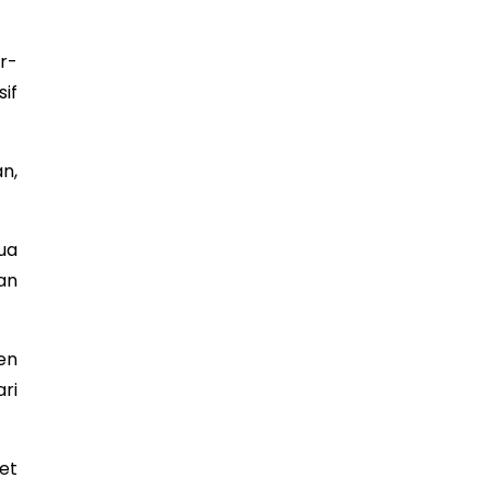
r-
if
n,
ua
an
en
ri
et