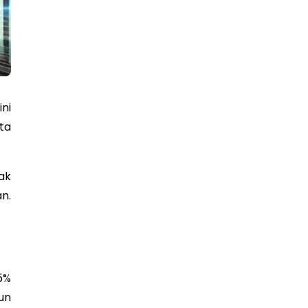
ni
ta
ak
n.
5%
un