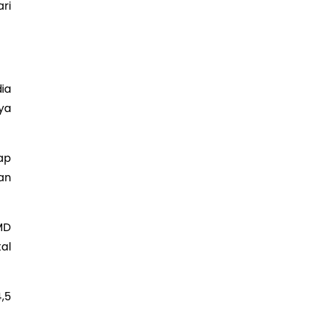
ri
ia
ya
ap
an
MD
tal
,5