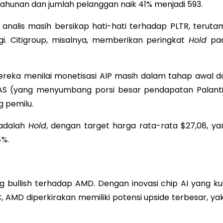
hunan dan jumlah pelanggan naik 41% menjadi 593.
 analis masih bersikap hati-hati terhadap PLTR, teruta
ggi. Citigroup, misalnya, memberikan peringkat
Hold
pa
reka menilai monetisasi AIP masih dalam tahap awal d
 AS (yang menyumbang porsi besar pendapatan Palanti
g pemilu.
 adalah
Hold
, dengan target harga rata-rata $27,08, ya
4%.
ing bullish terhadap AMD. Dengan inovasi chip AI yang ku
 AMD diperkirakan memiliki potensi upside terbesar, yak