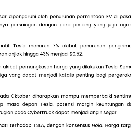
sar dipengaruhi oleh penurunan permintaan EV di pasa
nya persaingan dengan para pesaing yang juga agres
otif Tesla menurun 7% akibat penurunan pengirima
an anjlok hingga 43% menjadi $0,52.
an akibat pemangkasan harga yang dilakukan Tesla. Sem
tiga yang dapat menjadi katalis penting bagi pergerak
kan pada Oktober diharapkan mampu memperbaiki sentim
ap masa depan Tesla, potensi margin keuntungan da
ugian pada Cybertruck dapat menjadi angin segar.
i-hati terhadap TSLA, dengan konsensus
Hold
. Harga targ