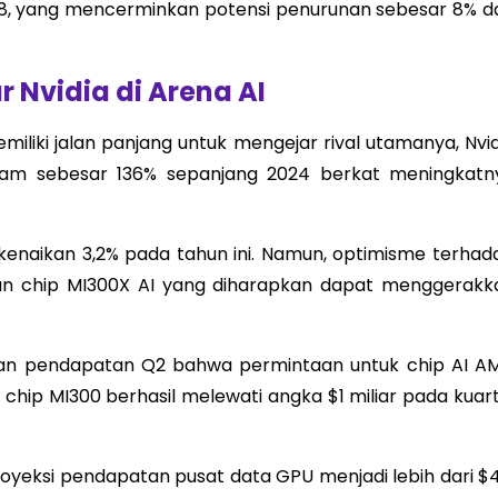
98, yang mencerminkan potensi penurunan sebesar 8% da
Nvidia di Arena AI
iki jalan panjang untuk mengejar rival utamanya, Nvid
ham sebesar 136% sepanjang 2024 berkat meningkatn
naikan 3,2% pada tahun ini. Namun, optimisme terhad
an chip MI300X AI yang diharapkan dapat menggerakk
ran pendapatan Q2 bahwa permintaan untuk chip AI A
i chip MI300 berhasil melewati angka $1 miliar pada kuar
oyeksi pendapatan pusat data GPU menjadi lebih dari $4