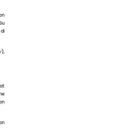
an
Su
di
y
),
at
me
an
an