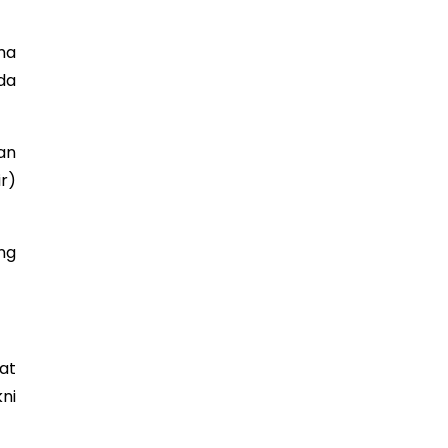
ma
da
an
r)
ng
at
ni