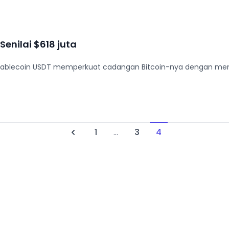
 Senilai $618 juta
stablecoin USDT memperkuat cadangan Bitcoin-nya dengan mengaku
1
...
3
4
Previous