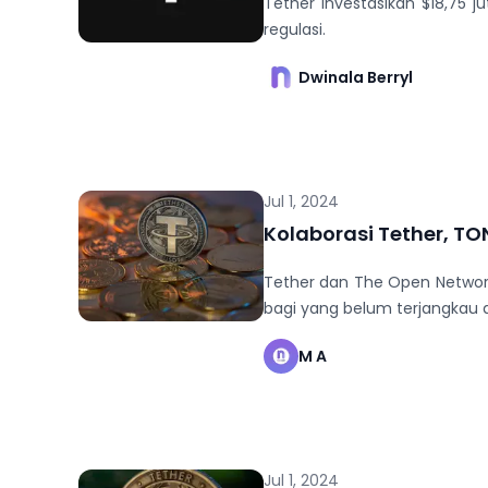
Tether investasikan $18,75 
regulasi.
Dwinala Berryl
Jul 1, 2024
Kolaborasi Tether, TO
Tether dan The Open Network
bagi yang belum terjangkau 
M A
Jul 1, 2024