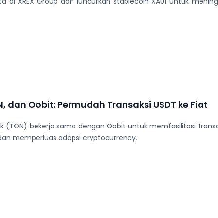
juta di XREX Group dan luncurkan stablecoin XAU1 untuk meni
N, dan Oobit: Permudah Transaksi USDT ke Fiat
 (TON) bekerja sama dengan Oobit untuk memfasilitasi transa
dan memperluas adopsi cryptocurrency.