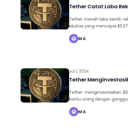
Tether Catat Laba Rek
Tether meraih laba bersih re
ekuitas yang mencapai $11.37 
M A
Jul 1, 2024
Tether Menginvestas
Tether menginvestasikan $2
bantu orang dengan ganggua
M A