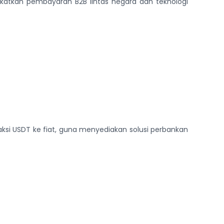
ngkatkan pembayaran B2B lintas negara dan teknologi
ksi USDT ke fiat, guna menyediakan solusi perbankan