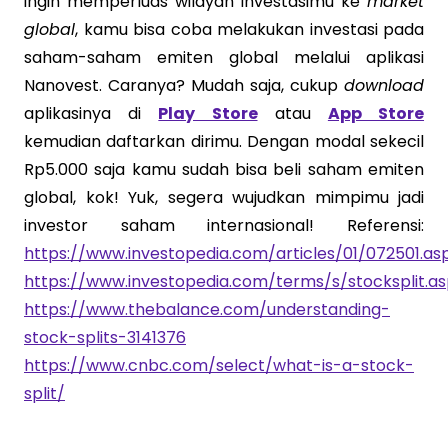
ingin memperluas wilayah investasimu ke
market
global
, kamu bisa coba melakukan investasi pada
saham-saham emiten global melalui aplikasi
Nanovest. Caranya? Mudah saja, cukup
download
aplikasinya di
Play Store
atau
App Store
kemudian daftarkan dirimu. Dengan modal sekecil
Rp5.000 saja kamu sudah bisa beli saham emiten
global, kok! Yuk, segera wujudkan mimpimu jadi
investor saham internasional! Referensi:
https://www.investopedia.com/articles/01/072501.as
https://www.investopedia.com/terms/s/stocksplit.a
https://www.thebalance.com/understanding-
stock-splits-3141376
https://www.cnbc.com/select/what-is-a-stock-
split/