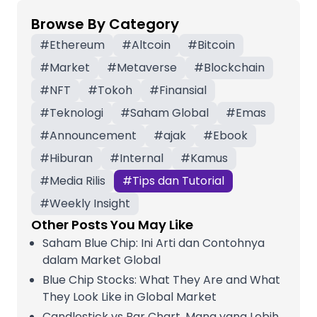
Browse By Category
#
Ethereum
#
Altcoin
#
Bitcoin
#
Market
#
Metaverse
#
Blockchain
#
NFT
#
Tokoh
#
Finansial
#
Teknologi
#
Saham Global
#
Emas
#
Announcement
#
ajak
#
Ebook
#
Hiburan
#
Internal
#
Kamus
#
Media Rilis
#
Tips dan Tutorial
#
Weekly Insight
Other Posts You May Like
Saham Blue Chip: Ini Arti dan Contohnya
dalam Market Global
Blue Chip Stocks: What They Are and What
They Look Like in Global Market
Candlestick vs Bar Chart, Mana yang Lebih