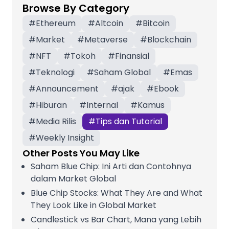
Browse By Category
#
Ethereum
#
Altcoin
#
Bitcoin
#
Market
#
Metaverse
#
Blockchain
#
NFT
#
Tokoh
#
Finansial
#
Teknologi
#
Saham Global
#
Emas
#
Announcement
#
ajak
#
Ebook
#
Hiburan
#
Internal
#
Kamus
#
Media Rilis
#
Tips dan Tutorial
#
Weekly Insight
Other Posts You May Like
Saham Blue Chip: Ini Arti dan Contohnya
dalam Market Global
Blue Chip Stocks: What They Are and What
They Look Like in Global Market
Candlestick vs Bar Chart, Mana yang Lebih