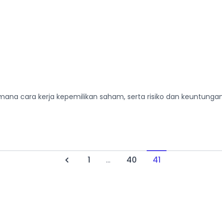
imana cara kerja kepemilikan saham, serta risiko dan keuntungan
1
...
40
41
Previous