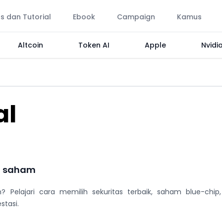
ps dan Tutorial
Ebook
Campaign
Kamus
Altcoin
Token AI
Apple
Nvidi
al
g saham
? Pelajari cara memilih sekuritas terbaik, saham blue-chip, 
stasi.