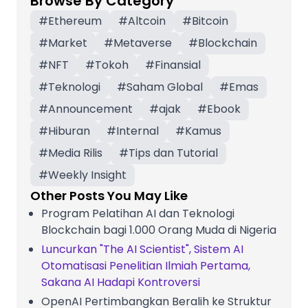
Browse By Category
#
Ethereum
#
Altcoin
#
Bitcoin
#
Market
#
Metaverse
#
Blockchain
#
NFT
#
Tokoh
#
Finansial
#
Teknologi
#
Saham Global
#
Emas
#
Announcement
#
ajak
#
Ebook
#
Hiburan
#
Internal
#
Kamus
#
Media Rilis
#
Tips dan Tutorial
#
Weekly Insight
Other Posts You May Like
Program Pelatihan AI dan Teknologi
Blockchain bagi 1.000 Orang Muda di Nigeria
Luncurkan "The AI Scientist", Sistem AI
Otomatisasi Penelitian Ilmiah Pertama,
Sakana AI Hadapi Kontroversi
OpenAI Pertimbangkan Beralih ke Struktur