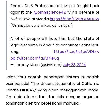
Three JDs & Professors of Law just fought back
against the
@omniscience42
*AI*'s defense of
*AI* in LawFareMedia:
https://t.co/BVprCDXDHW
(Omniscience is linked as "critics")
A lot of people will hate this, but the state of
legal discourse is about to encounter coherent,
long…
https://t.co/IaSeqVDtxw
pic.twitter.com/tEr07Hijuq
— Jeremy Nixon (@JvNixon)
July 23, 2024
Salah satu contoh penerapan sistem ini adalah
esai berjudul “The Unconstitutionality of California
Senate Bill 1047,” yang ditulis menggunakan model
Omni dan kemudian dianalisis dengan argumen
tandingan oleh tim profesional manusia.