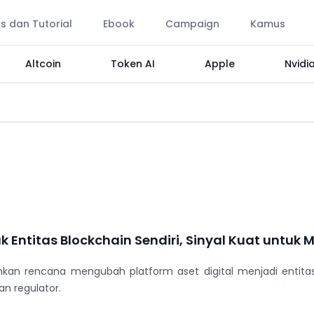
ps dan Tutorial
Ebook
Campaign
Kamus
Altcoin
Token AI
Apple
Nvidi
 Entitas Blockchain Sendiri, Sinyal Kuat untuk
rencana mengubah platform aset digital menjadi entitas man
n regulator.