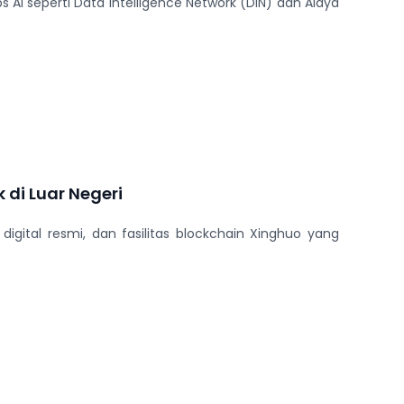
AI seperti Data Intelligence Network (DIN) dan Alaya
 di Luar Negeri
igital resmi, dan fasilitas blockchain Xinghuo yang