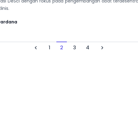
si DeSci dengan fokus pada pengembangan obat terdesentral
inis.
wardana
1
2
3
4
Previous
Next