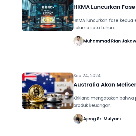
HKMA Luncurkan Fase 
HKMA luncurkan fase kedua e
selama satu tahun.
Muhammad Rian Jaka
Sep 24, 2024
Australia Akan Melis
Kirkland mengatakan bahwa p
produk keuangan.
Ajeng Sri Mulyani