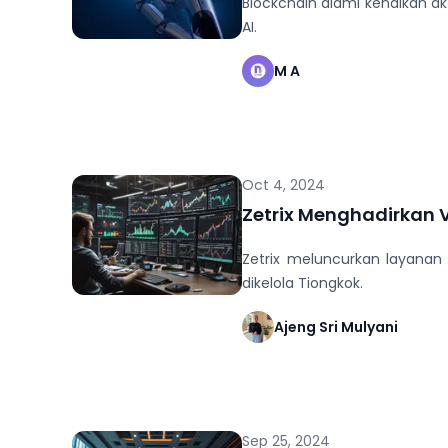
Blockchain alami kenaikan ak
AI.
M A
Oct 4, 2024
Zetrix Menghadirkan V
Zetrix meluncurkan layanan 
dikelola Tiongkok.
Ajeng Sri Mulyani
Sep 25, 2024