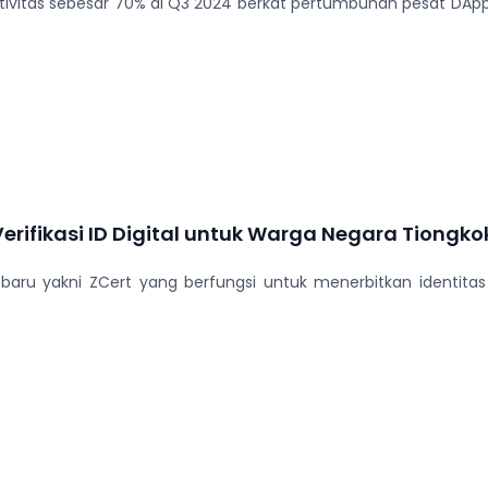
tivitas sebesar 70% di Q3 2024 berkat pertumbuhan pesat DApps 
erifikasi ID Digital untuk Warga Negara Tiongkok
baru yakni ZCert yang berfungsi untuk menerbitkan identitas d