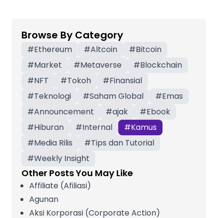
Browse By Category
#
Ethereum
#
Altcoin
#
Bitcoin
#
Market
#
Metaverse
#
Blockchain
#
NFT
#
Tokoh
#
Finansial
#
Teknologi
#
Saham Global
#
Emas
#
Announcement
#
ajak
#
Ebook
#
Hiburan
#
Internal
#
Kamus
#
Media Rilis
#
Tips dan Tutorial
#
Weekly Insight
Other Posts You May Like
Affiliate (Afiliasi)
Agunan
Aksi Korporasi (Corporate Action)