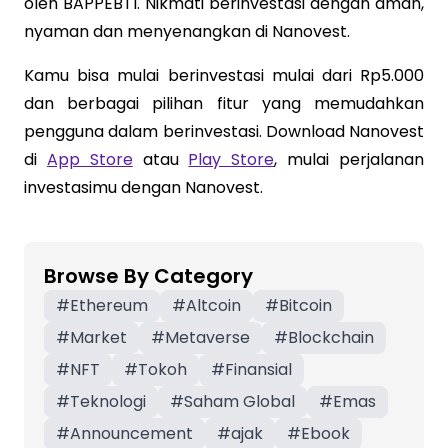
oleh BAPPEBTI. Nikmati berinvestasi dengan aman,
nyaman dan menyenangkan di Nanovest.
Kamu bisa mulai berinvestasi mulai dari Rp5.000
dan berbagai pilihan fitur yang memudahkan
pengguna dalam berinvestasi. Download Nanovest
di
App Store
atau
Play Store
, mulai perjalanan
investasimu dengan Nanovest.
Browse By Category
#
Ethereum
#
Altcoin
#
Bitcoin
#
Market
#
Metaverse
#
Blockchain
#
NFT
#
Tokoh
#
Finansial
#
Teknologi
#
Saham Global
#
Emas
#
Announcement
#
ajak
#
Ebook