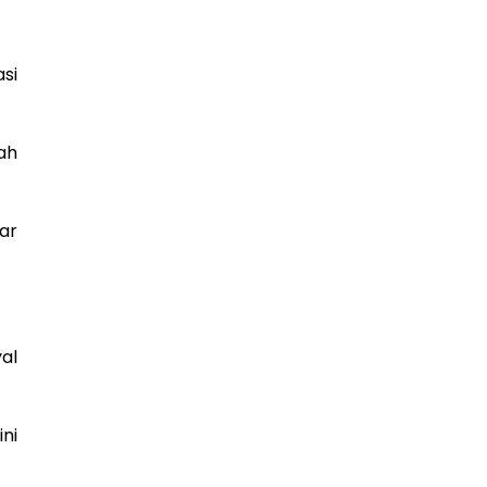
si
ah
ar
al
ini