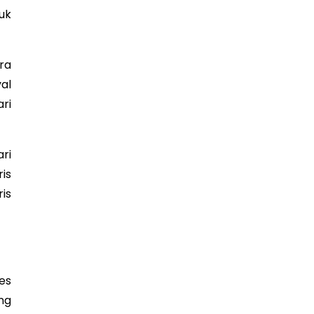
uk
ra
al
ri
ri
is
is
es
ng