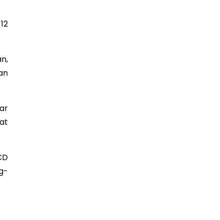
12
n,
an
ar
at
CD
g-