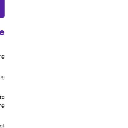
e
ng
ng
ta
ng
l,