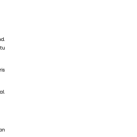
d.
tu
is
al.
an