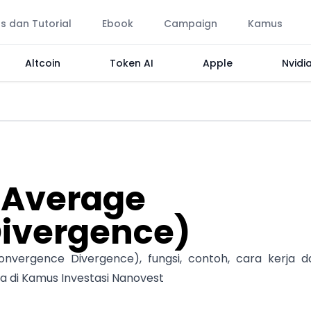
ps dan Tutorial
Ebook
Campaign
Kamus
Altcoin
Token AI
Apple
Nvidi
 Average
ivergence)
vergence Divergence), fungsi, contoh, cara kerja d
ya di Kamus Investasi Nanovest