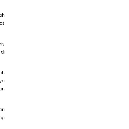
ah
at
is
di
ah
ya
an
ri
ng