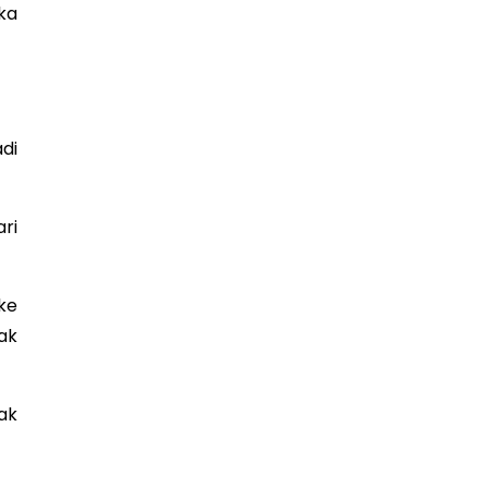
ka
di
ri
ke
ak
ak