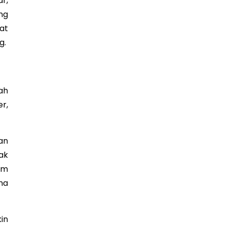
r,
ng
at
g.
ah
r,
an
ak
am
na
in