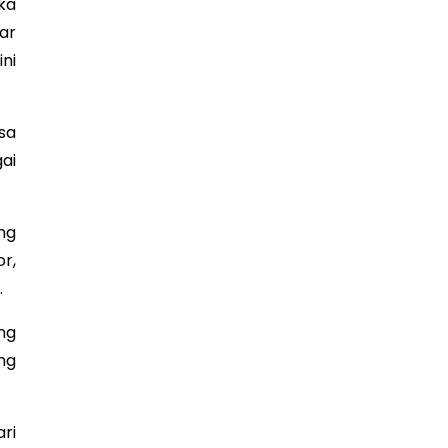
ka
ar
ni
sa
ai
ng
r,
.
ng
ing
ri