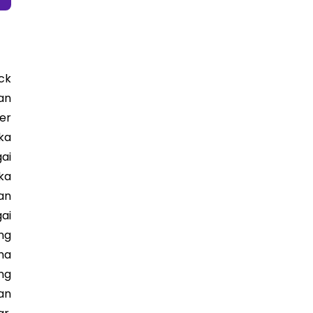
ck
an
er
ka
ai
ka
an
ai
ng
ma
ng
an