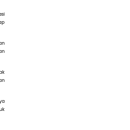
si
ap
an
an
ak
an
ya
uk