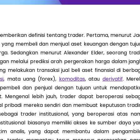
mberikan definisi tentang trader. Pertama, menurut Ja
g yang membeli dan menjual aset keuangan dengan tuju
a. Sedangkan menurut Alexander Elder, seorang trad
gan melalui prediksi arah pergerakan harga dalam jang
g melakukan transaksi jual beli aset finansial di berbag
si
, mata uang (forex),
komoditas
, atau
derivatif
. Mere
pembeli dan penjual dengan tujuan untuk mendapatk
t. Mengenal lebih jauh, trader dapat beroperasi sebag
 pribadi mereka sendiri dan membuat keputusan tradi
sebagai trader institusional, yang beroperasi atas na
institusional biasanya memiliki akses ke sumber daya ya
n tim analis, yang dapat membantu dalam pengambil