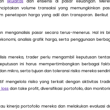
kan
likuiditas
dan efisiensi di pasar keuangan. Mere
 menciptakan volume transaksi yang memungkinkan pas
 penetapan harga yang adil dan transparan. Berikut i
n menganalisis pasar secara terus-menerus. Hal ini bi
onomi, analisis grafik harga, serta penggunaan berbag
isis mereka, trader perlu mengambil keputusan tenta
eputusan ini harus mempertimbangkan berbagai fakto
n mikro, serta tujuan dan toleransi risiko mereka sendiri
if mengelola risiko yang terkait dengan aktivitas tradi
 loss
dan take profit, diversifikasi portofolio, dan monitor
u kinerja portofolio mereka dan melakukan evaluasi da