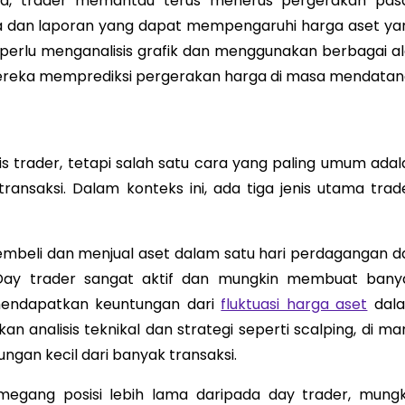
nya, trader memantau terus menerus pergerakan pasa
ta dan laporan yang dapat mempengaruhi harga aset ya
 perlu menganalisis grafik dan menggunakan berbagai al
mereka memprediksi pergerakan harga di masa mendatan
s trader, tetapi salah satu cara yang paling umum adal
nsaksi. Dalam konteks ini, ada tiga jenis utama trade
embeli dan menjual aset dalam satu hari perdagangan d
 Day trader sangat aktif dan mungkin membuat bany
 mendapatkan keuntungan dari
fluktuasi harga aset
dal
 analisis teknikal dan strategi seperti scalping, di ma
an kecil dari banyak transaksi.
megang posisi lebih lama daripada day trader, mungk