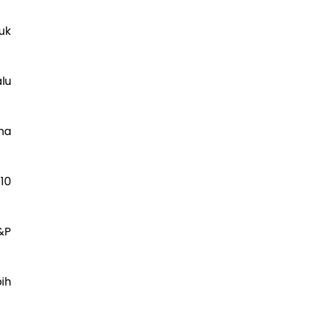
uk
lu
ma
10
&P
bih