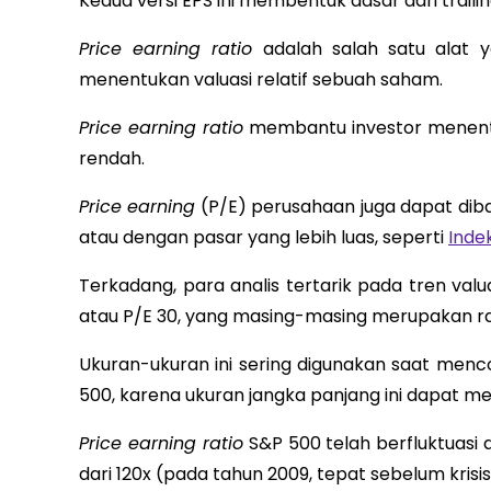
Kedua versi EPS ini membentuk dasar dari traili
Price earning ratio
adalah salah satu alat y
menentukan valuasi relatif sebuah saham.
Price earning ratio
membantu investor menentuka
rendah.
Price earning
(P/E) perusahaan juga dapat dib
atau dengan pasar yang lebih luas, seperti
Inde
Terkadang, para analis tertarik pada tren va
atau P/E 30, yang masing-masing merupakan rat
Ukuran-ukuran ini sering digunakan saat menc
500, karena ukuran jangka panjang ini dapat me
Price earning ratio
S&P 500 telah berfluktuasi d
dari 120x (pada tahun 2009, tepat sebelum kris