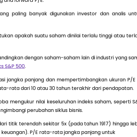
ng and
forward
P/E.
ang paling banyak digunakan investor dan analis unt
n apakah suatu saham dinilai terlalu tinggi atau terla
andingkan dengan saham-saham lain di industri yang sa
ks S&P 500
.
luasi jangka panjang dan mempertimbangkan ukuran P/E 
a-rata dari 10 atau 30 tahun terakhir dari pendapatan.
oba mengukur nilai keseluruhan indeks saham, seperti S
ngimbangi perubahan siklus bisnis.
ari titik terendah sekitar 5x (pada tahun 1917) hingga le
is keuangan). P/E rata-rata jangka panjang untuk