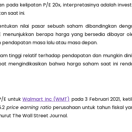
n pada kelipatan P/E 20x, interpretasinya adalah invest
n saat ini.
tukan nilai pasar sebuah saham dibandingkan deng
/E menunjukkan berapa harga yang bersedia dibayar ol
n pendapatan masa lalu atau masa depan.
am tinggi relatif terhadap pendapatan dan mungkin dinil
dapat mengindikasikan bahwa harga saham saat ini rend
 P/E untuk
Walmart Inc (WMT)
pada 3 Februari 2021, keti
5.2
price earning ratio
perusahaan untuk tahun fiskal ya
nurut The Wall Street Journal.