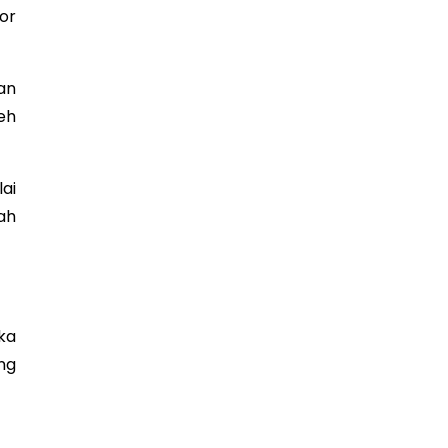
or
an
eh
ai
ah
ka
ng