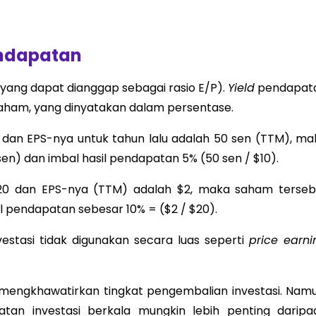
endapatan
yang dapat dianggap sebagai rasio E/P).
Yield
pendapat
 saham, yang dinyatakan dalam persentase.
dan EPS-nya untuk tahun lalu adalah 50 sen (TTM), ma
 sen) dan imbal hasil pendapatan 5% (50 sen / $10).
20 dan EPS-nya (TTM) adalah $2, maka saham terseb
sil pendapatan sebesar 10% = ($2 / $20).
estasi tidak digunakan secara luas seperti
price earni
mengkhawatirkan tingkat pengembalian investasi. Namu
tan investasi berkala mungkin lebih penting daripa