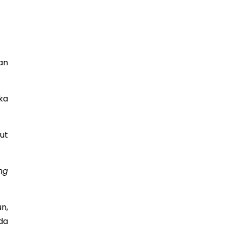
an
ka
ut
ng
n,
da