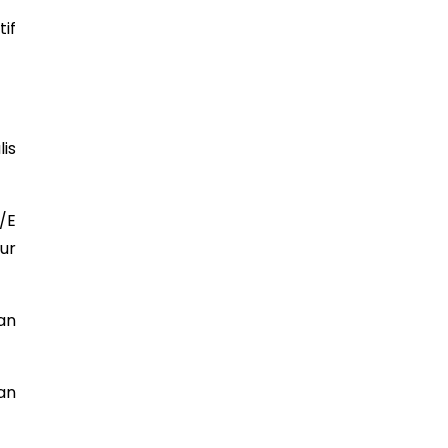
if
is
/E
ur
an
an