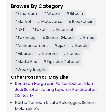
Browse By Category
#
Ethereum
#
Altcoin
#
Bitcoin
#
Market
#
Metaverse
#
Blockchain
#
NFT
#
Tokoh
#
Finansial
#
Teknologi
#
Saham Global
#
Emas
#
Announcement
#
ajak
#
Ebook
#
Hiburan
#
Internal
#
Kamus
#
Media Rilis
#
Tips dan Tutorial
#
Weekly Insight
Other Posts You May Like
Kenaikan Harga dan Pertumbuhan Iklan
Jadi Sorotan Jelang Laporan Pendapatan
Q3 Netflix
Netflix Tambah 5 Juta Pelanggan, Saham
Melonjak 5%