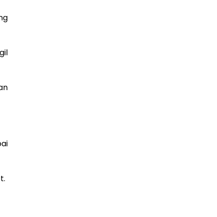
ng
il
an
ai
t.