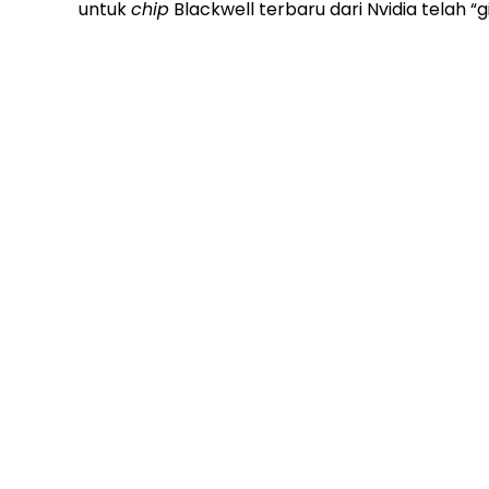
untuk
chip
Blackwell terbaru dari Nvidia telah “gi
©
2026
All rights reserved