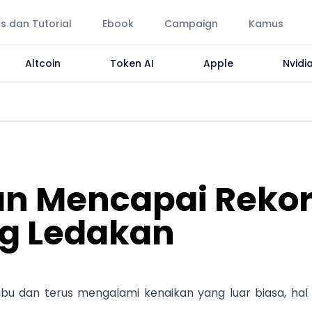
ps dan Tutorial
Ebook
Campaign
Kamus
Altcoin
Token AI
Apple
Nvidi
dan Mencapai Reko
ing Ledakan
abu dan terus mengalami kenaikan yang luar biasa, hal i