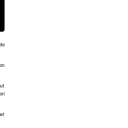
da
an
ut
ri
eet