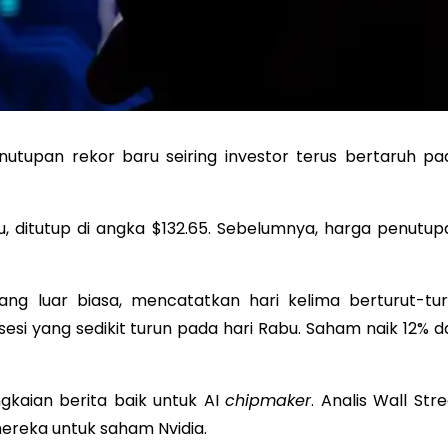
tupan rekor baru seiring investor terus bertaruh pa
, ditutup di angka $132.65. Sebelumnya, harga penutup
ng luar biasa, mencatatkan hari kelima berturut-tur
si yang sedikit turun pada hari Rabu. Saham naik 12% da
gkaian berita baik untuk AI
chipmaker
. Analis Wall Str
mereka untuk saham Nvidia.