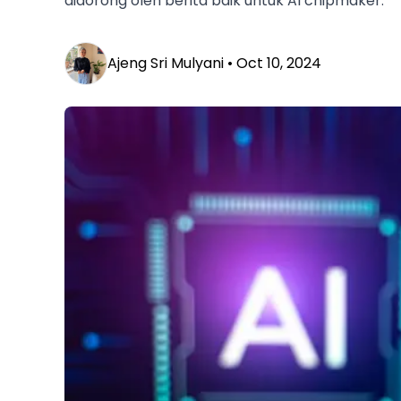
didorong oleh berita baik untuk AI chipmaker.
Ajeng Sri Mulyani •
Oct 10, 2024