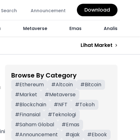
Download
Search
Announcement
a
Metaverse
Emas
Analis
Lihat Market
Browse By Category
r
#
Ethereum
#
Altcoin
#
Bitcoin
#
Market
#
Metaverse
#
Blockchain
#
NFT
#
Tokoh
#
Finansial
#
Teknologi
#
Saham Global
#
Emas
ni
#
Announcement
#
ajak
#
Ebook