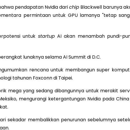
bahwa pendapatan Nvidia dari
chip
Blackwell barunya ak
sementara permintaan untuk GPU lamanya "tetap sang
rpotensi untuk
startup
AI akan menambah pundi-pun
erangkat lunaknya selama AI Summit di D.C.
mengumumkan rencana untuk membangun super komput
logi tahunan Foxconn di Taipei.
brik mega yang sedang dibangunnya untuk merakit serv
Meksiko, mengurangi ketergantungan Nvidia pada China 
kat.
 dari sekadar membalikkan penurunan sebelumnya setel
aan.