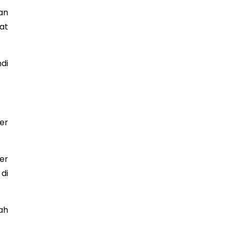
an
at
di
er
er
di
ah