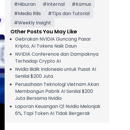
#
Hiburan
#
Internal
#
Kamus
#
Media Rilis
#
Tips dan Tutorial
#
Weekly Insight
Other Posts You May Like
Gebrakan NVIDIA Guncang Pasar
Kripto, AI Tokens Naik Daun
NVIDIA Conference dan Dampaknya
Terhadap Crypto AI
Nvidia Bidik Indonesia untuk Pusat AI
Senilai $200 Juta
Perusahaan Teknologi Vietnam Akan
Membangun Pabrik AI Senilai $200
Juta Bersama Nvidia
Laporan Keuangan Q1 Nvidia Melonjak
6%, Tapi Token AI Tidak Bergerak