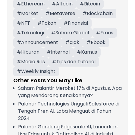
#
Ethereum
#
Altcoin
#
Bitcoin
#
Market
#
Metaverse
#
Blockchain
#
NFT
#
Tokoh
#
Finansial
#
Teknologi
#
Saham Global
#
Emas
#
Announcement
#
ajak
#
Ebook
#
Hiburan
#
Internal
#
Kamus
#
Media Rilis
#
Tips dan Tutorial
#
Weekly Insight
Other Posts You May Like
Saham Palantir Meroket 17% di Agustus, Apa
yang Mendorong Kenaikannya?
Palantir Technologies Ungguli Salesforce di
Tengah Tren AI, Laba Menguat di Tahun
2024
Palantir Gandeng Edgescale AI, Luncurkan
Live Edge untuk Optimalkan AI di Industri