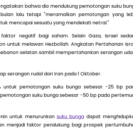
ri mengatakan bahwa dia mendukung pemotongan suku bun
bulan lalu tetapi "meramalkan pemotongan yang leb
uk mencapai sesuatu yang mendekati netral."
aktor negatif bagi saham. Selain Gaza, Israel seda
non untuk melawan Hezbollah. Angkatan Pertahanan Isra
i Lebanon selatan sambil mempertahankan serangan uda
p serangan rudal dari Iran pada 1 Oktober.
 untuk pemotongan suku bunga sebesar -25 bp pa
pemotongan suku bunga sebesar -50 bp pada pertemu
Senin untuk menurunkan
suku bunga
dapat menghidupk
an menjadi faktor pendukung bagi prospek pertumbuh