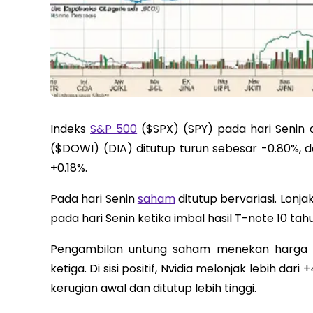
Indeks
S&P 500
($SPX) (SPY) pada hari Senin d
($DOWI) (DIA) ditutup turun sebesar -0.80%, 
+0.18%.
Pada hari Senin
saham
ditutup bervariasi. Lonj
pada hari Senin ketika imbal hasil T-note 10 tah
Pengambilan untung saham menekan harga me
ketiga. Di sisi positif, Nvidia melonjak lebih da
kerugian awal dan ditutup lebih tinggi.