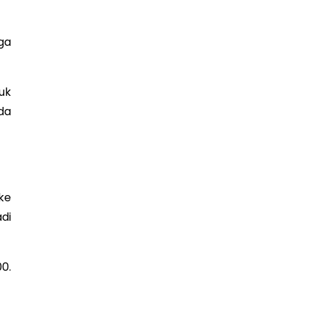
ga
uk
da
ke
di
0.