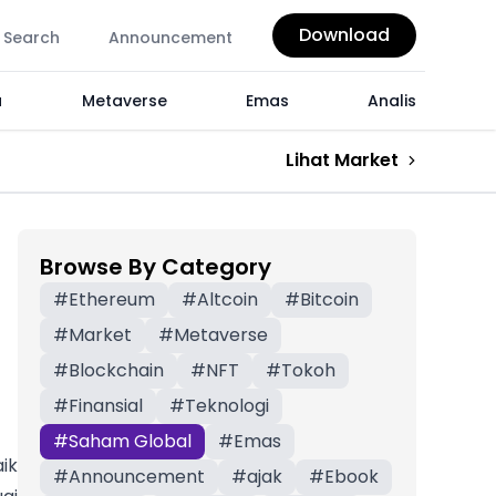
Download
Search
Announcement
a
Metaverse
Emas
Analis
Lihat Market
Browse By Category
#
Ethereum
#
Altcoin
#
Bitcoin
#
Market
#
Metaverse
#
Blockchain
#
NFT
#
Tokoh
#
Finansial
#
Teknologi
#
Saham Global
#
Emas
ik
#
Announcement
#
ajak
#
Ebook