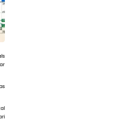
ls
ar
as
al
ari