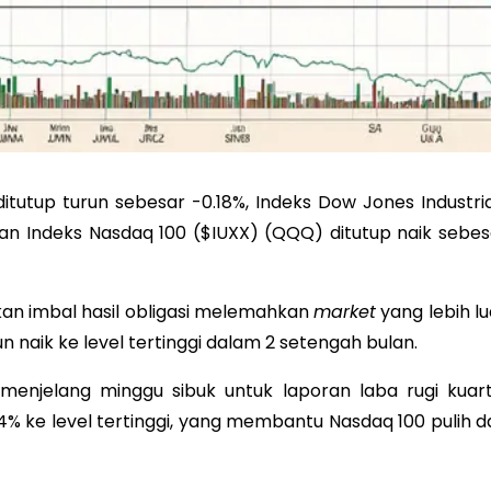
itutup turun sebesar -0.18%, Indeks Dow Jones Industria
dan Indeks Nasdaq 100 ($IUXX) (QQQ) ditutup naik sebes
akan imbal hasil obligasi melemahkan
market
yang lebih lu
un naik ke level tertinggi dalam 2 setengah bulan.
njelang minggu sibuk untuk laporan laba rugi kuart
ri +4% ke level tertinggi, yang membantu Nasdaq 100 pulih d