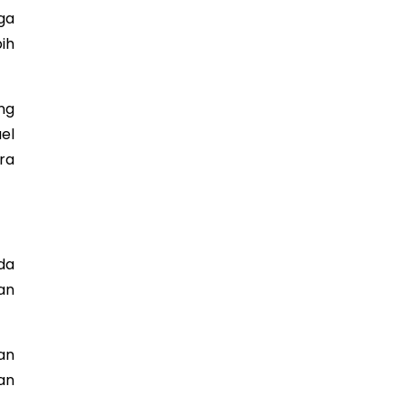
ga
ih
ng
el
ra
da
an
an
an