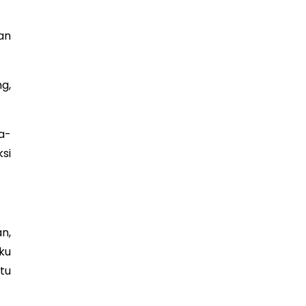
an
g,
a-
si
n,
ku
tu