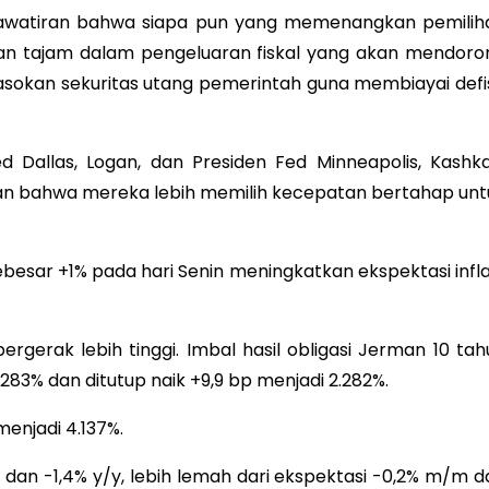
hawatiran bahwa siapa pun yang memenangkan pemilih
tan tajam dalam pengeluaran fiskal yang akan mendoro
okan sekuritas utang pemerintah guna membiayai defis
d Dallas, Logan, dan Presiden Fed Minneapolis, Kashkar
 bahwa mereka lebih memilih kecepatan bertahap unt
besar +1% pada hari Senin meningkatkan ekspektasi inflas
bergerak lebih tinggi. Imbal hasil obligasi Jerman 10 ta
,283% dan ditutup naik +9,9 bp menjadi 2.282%.
 menjadi 4.137%.
an -1,4% y/y, lebih lemah dari ekspektasi -0,2% m/m d