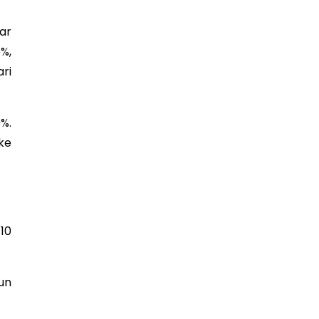
ar
%,
ri
0%.
ke
 10
un