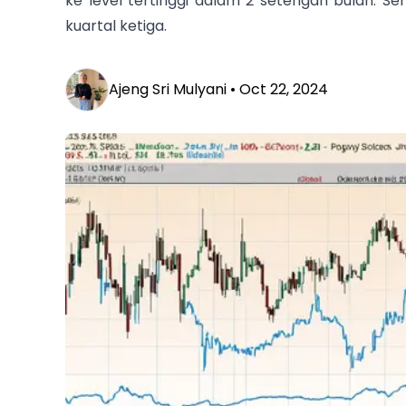
ke level tertinggi dalam 2 setengah bulan. 
kuartal ketiga.
Ajeng Sri Mulyani •
Oct 22, 2024