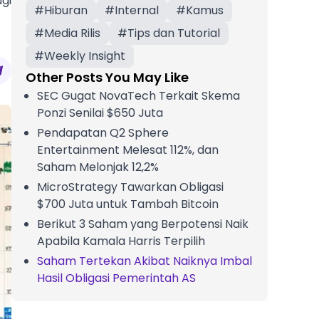
gi
#
Hiburan
#
Internal
#
Kamus
#
Media Rilis
#
Tips dan Tutorial
#
Weekly Insight
Other Posts You May Like
SEC Gugat NovaTech Terkait Skema
Ponzi Senilai $650 Juta
Pendapatan Q2 Sphere
Entertainment Melesat 112%, dan
Saham Melonjak 12,2%
MicroStrategy Tawarkan Obligasi
$700 Juta untuk Tambah Bitcoin
Berikut 3 Saham yang Berpotensi Naik
Apabila Kamala Harris Terpilih
Saham Tertekan Akibat Naiknya Imbal
Hasil Obligasi Pemerintah AS