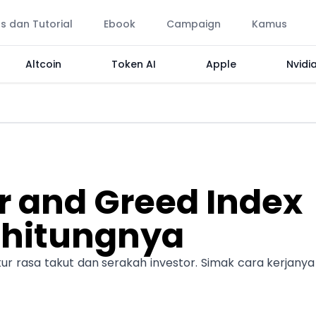
ps dan Tutorial
Ebook
Campaign
Kamus
Altcoin
Token AI
Apple
Nvidi
r and Greed Index
ghitungnya
r rasa takut dan serakah investor. Simak cara kerjanya 