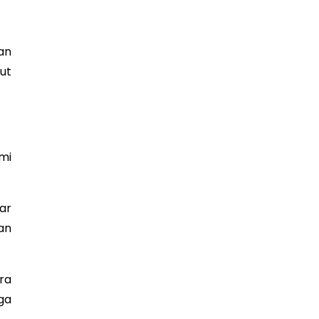
an
ut
mi
ar
an
ra
ga