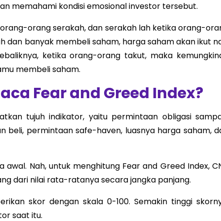
an memahami kondisi emosional investor tersebut.
a orang-orang serakah, dan serakah lah ketika orang-ora
kah dan banyak membeli saham, harga saham akan ikut na
Sebaliknya, ketika orang-orang takut, maka kemungkin
kamu membeli saham.
ca Fear and Greed Index?
kan tujuh indikator, yaitu permintaan obligasi sampa
 dan beli, permintaan safe-haven, luasnya harga saham, d
rata awal. Nah, untuk menghitung Fear and Greed Index, C
g dari nilai rata-ratanya secara jangka panjang.
berikan skor dengan skala 0-100. Semakin tinggi skorny
r saat itu.