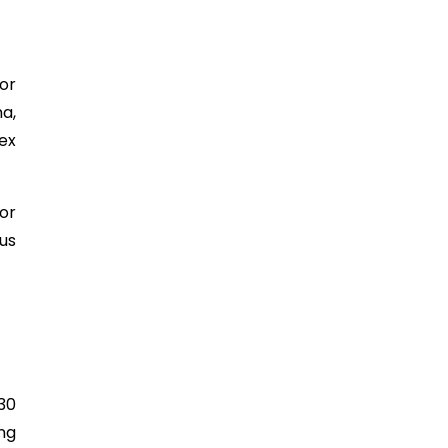
or
a,
ex
or
lus
30
ng