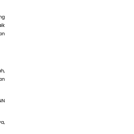
ng
ik
an
h,
an
NN
a,