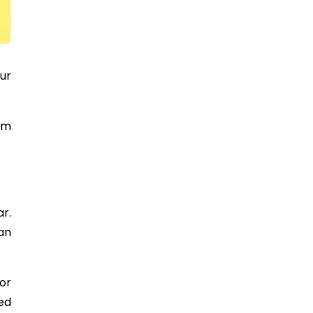
ur
am
r.
an
or
ed