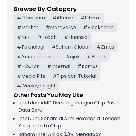
Browse By Category
#
Ethereum
#
Altcoin
#
Bitcoin
#
Market
#
Metaverse
#
Blockchain
#
NFT
#
Tokoh
#
Finansial
#
Teknologi
#
Saham Global
#
Emas
#
Announcement
#
ajak
#
Ebook
#
Hiburan
#
Internal
#
Kamus
#
Media Rilis
#
Tips dan Tutorial
#
Weekly Insight
Other Posts You May Like
Intel dan AMD Bersaing dengan Chip Pusat
Data Baru
Intel Jual Saham di Arm Holdings di Tengah
Krisis Industri Chip
Saham Intel Anjlok 3,3%, Mengapa?