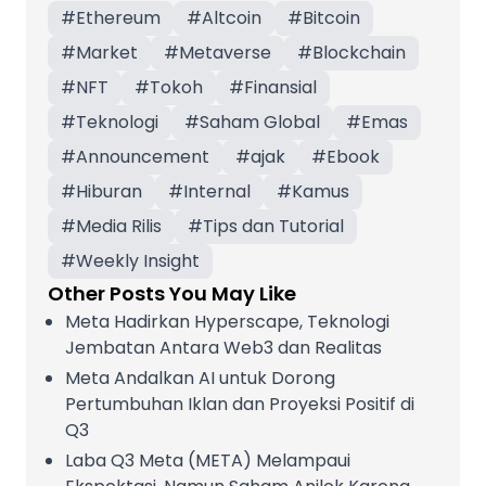
#
Ethereum
#
Altcoin
#
Bitcoin
#
Market
#
Metaverse
#
Blockchain
#
NFT
#
Tokoh
#
Finansial
#
Teknologi
#
Saham Global
#
Emas
#
Announcement
#
ajak
#
Ebook
#
Hiburan
#
Internal
#
Kamus
#
Media Rilis
#
Tips dan Tutorial
#
Weekly Insight
Other Posts You May Like
Meta Hadirkan Hyperscape, Teknologi
Jembatan Antara Web3 dan Realitas
Meta Andalkan AI untuk Dorong
Pertumbuhan Iklan dan Proyeksi Positif di
Q3
Laba Q3 Meta (META) Melampaui