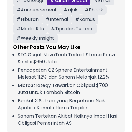
#
Teknologi
#
Saham Global
#
Emas
#
Announcement
#
ajak
#
Ebook
#
Hiburan
#
Internal
#
Kamus
#
Media Rilis
#
Tips dan Tutorial
#
Weekly Insight
Other Posts You May Like
SEC Gugat NovaTech Terkait Skema Ponzi
Senilai $650 Juta
Pendapatan Q2 Sphere Entertainment
Melesat 112%, dan Saham Melonjak 12,2%
MicroStrategy Tawarkan Obligasi $700
Juta untuk Tambah Bitcoin
Berikut 3 Saham yang Berpotensi Naik
Apabila Kamala Harris Terpilih
Saham Tertekan Akibat Naiknya Imbal Hasil
Obligasi Pemerintah AS