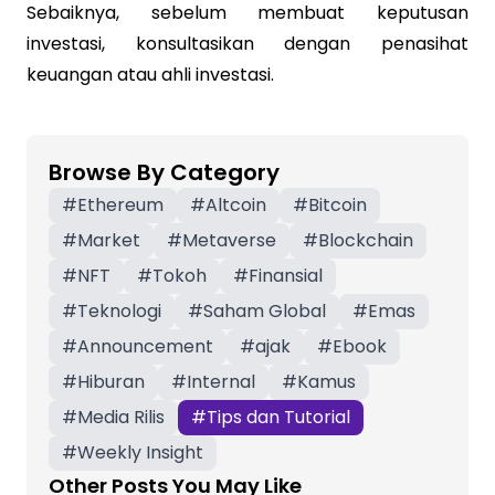
Sebaiknya, sebelum membuat keputusan
investasi, konsultasikan dengan penasihat
keuangan atau ahli investasi.
Browse By Category
#
Ethereum
#
Altcoin
#
Bitcoin
#
Market
#
Metaverse
#
Blockchain
#
NFT
#
Tokoh
#
Finansial
#
Teknologi
#
Saham Global
#
Emas
#
Announcement
#
ajak
#
Ebook
#
Hiburan
#
Internal
#
Kamus
#
Media Rilis
#
Tips dan Tutorial
#
Weekly Insight
Other Posts You May Like