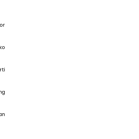
or
ko
ti
ng
an