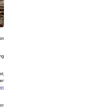
an
ng
et
,
er
in
or