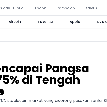
ps dan Tutorial
Ebook
Campaign
Kamus
Altcoin
Token AI
Apple
Nvidi
encapai Pangsa
75% di Tengah
e
75% stablecoin market yang didorong pasokan senilai $1