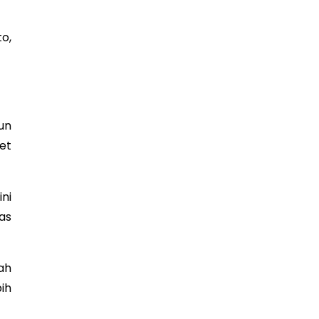
o,
un
et
ni
as
ah
ih