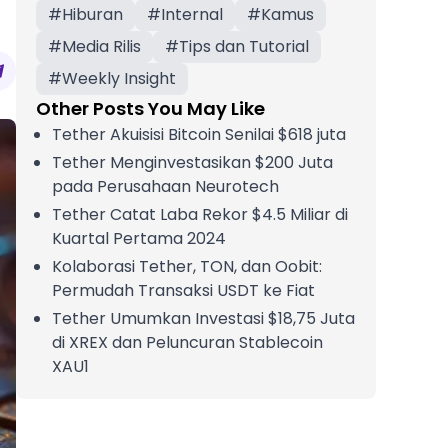
#
Hiburan
#
Internal
#
Kamus
#
Media Rilis
#
Tips dan Tutorial
#
Weekly Insight
Other Posts You May Like
Tether Akuisisi Bitcoin Senilai $618 juta
Tether Menginvestasikan $200 Juta
pada Perusahaan Neurotech
Tether Catat Laba Rekor $4.5 Miliar di
Kuartal Pertama 2024
Kolaborasi Tether, TON, dan Oobit:
Permudah Transaksi USDT ke Fiat
Tether Umumkan Investasi $18,75 Juta
di XREX dan Peluncuran Stablecoin
XAU1